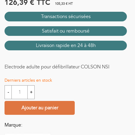
126,39 €
TTC
105,33 € HT
Transactions sécurisées
Satisfait ou remboursé
Livraison rapide en 24 à 48h
Electrode adulte pour défibrillateur COLSON NSI
Derniers articles en stock
-
+
Ajouter au panier
Marque: