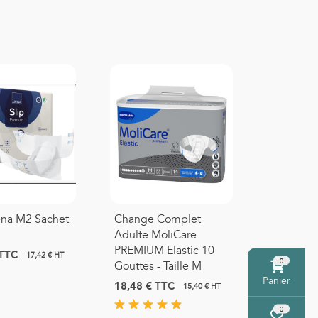
ena M2 Sachet
Change Complet
Adulte MoliCare
PREMIUM Elastic 10
TTC
17,42 € HT
0
Gouttes - Taille M
Panier
18,48 €
TTC
15,40 € HT
0