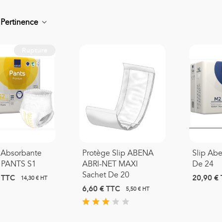
r
Pertinence
Rupture
onde D'aspiration Stérile
0,66 €
TTC
asque Moyenne
oncentration Adulte
 Absorbante
Protège Slip ABENA
Slip Ab
1,39 €
TTC
PANTS S1
ABRI-NET MAXI
De 24
Sachet De 20
TTC
20,90 €
14,30 € HT
asque Haute
6,60 €
TTC
5,50 € HT
oncentration Adulte PRO
3,42 €
TTC