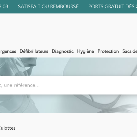
 03 03 SATISFAIT OU REMBOURSÉ PORTS GRATUIT DÈS 
rgences
Défibrillateurs
Diagnostic
Hygiène
Protection
Sacs d
ulottes