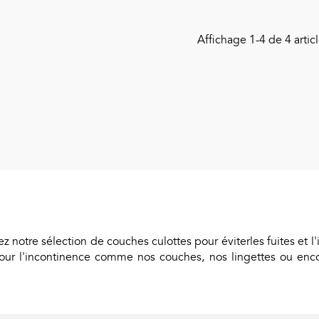
ouvre Sonde Pour
Affichage
1
-4 de 4 articl
hermomètre Thermoscan
Braun
0,17 €
TTC
z notre sélection de couches culottes pour éviterles fuites et l'
our l'incontinence comme nos couches, nos lingettes ou encore