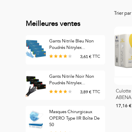
Trier pa
Meilleures ventes
Gants Nitrile Bleu Non
S
Poudrés Nitrylex...
3,61 €
TTC
Gants Nitrile Noir Non
M
Poudrés Nitrylex...
C
Culotte
3,89 €
TTC
ABENA 
17,16 €
Masques Chirurgicaux
M
OPERO Type IIR Boîte De
C
50