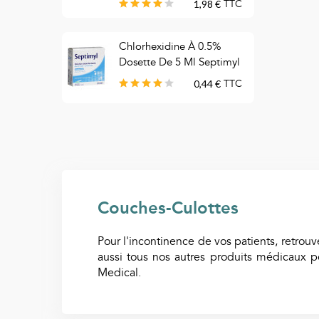
1,98 €
TTC
C
Chlorhexidine À 0.5%
T
Dosette De 5 Ml Septimyl
B
0,44 €
TTC
Couches-Culottes
Pour l'incontinence de vos patients, retrouve
aussi tous nos autres produits médicaux p
Medical.