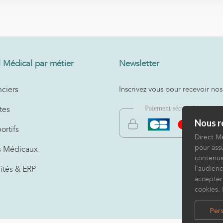
l Médical par métier
Newsletter
ciers
Inscrivez vous pour recevoir nos
tes
Nous re
ortifs
Direct Mé
pour assu
s Médicaux
contenus
vités & ERP
l'audienc
accepter
cookies.
Pers