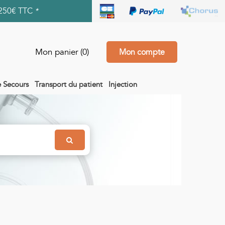
250€ TTC
*
Mon panier
(0)
Mon compte
e Secours
Transport du patient
Injection