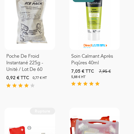
Poche De Froid
Soin Calmant Après
Instantané 225g -
Piqûres 40ml
Unité / Lot De 60
7,05 €
TTC
7,95 €
0,92 €
TTC
5,88 € HT
0,77 € HT
Rupture