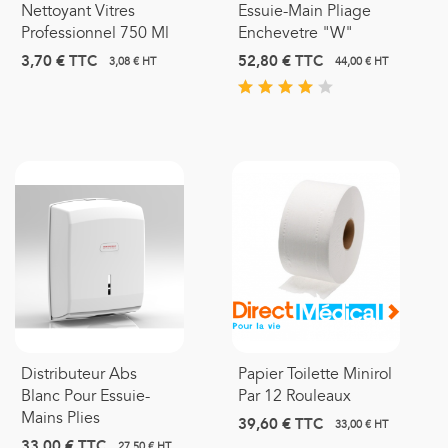
Nettoyant Vitres
Essuie-Main Pliage
Professionnel 750 Ml
Enchevetre "W"
3,70 €
TTC
52,80 €
TTC
3,08 € HT
44,00 € HT
Distributeur Abs
Papier Toilette Minirol
Blanc Pour Essuie-
Par 12 Rouleaux
Mains Plies
39,60 €
TTC
33,00 € HT
33,00 €
TTC
27,50 € HT