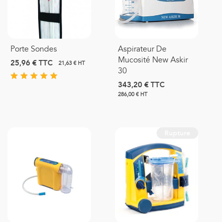
Porte Sondes
Aspirateur De
Mucosité New Askir
25,96 €
TTC
21,63 € HT
30
343,20 €
TTC
286,00 € HT
Rupture