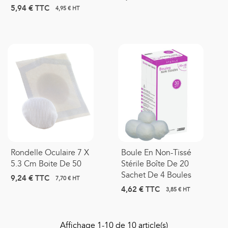
5,94 €
TTC
4,95 € HT
Rondelle Oculaire 7 X
Boule En Non-Tissé
5.3 Cm Boite De 50
Stérile Boîte De 20
Sachet De 4 Boules
9,24 €
TTC
7,70 € HT
4,62 €
TTC
3,85 € HT
Affichage
1
-10 de 10 article(s)