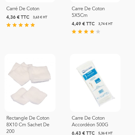
Carré De Coton
Carre De Coton
5X5Cm
4,36 €
TTC
3,63 € HT
4,49 €
TTC
3,74 € HT
Rectangle De Coton
Carre De Coton
8X10 Cm Sachet De
Accordéon 500G
200
6,43 €
TTC
5,36 € HT