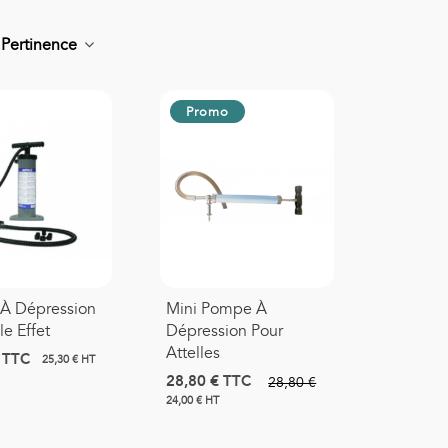
r
Pertinence
Promo
onde D'aspiration Stérile
0,66 €
TTC
asque Moyenne
oncentration Adulte
À Dépression
Mini Pompe À
1,39 €
TTC
e Effet
Dépression Pour
Attelles
TTC
25,30 € HT
asque Haute
28,80 €
TTC
28,80 €
oncentration Adulte PRO
24,00 € HT
3,42 €
TTC