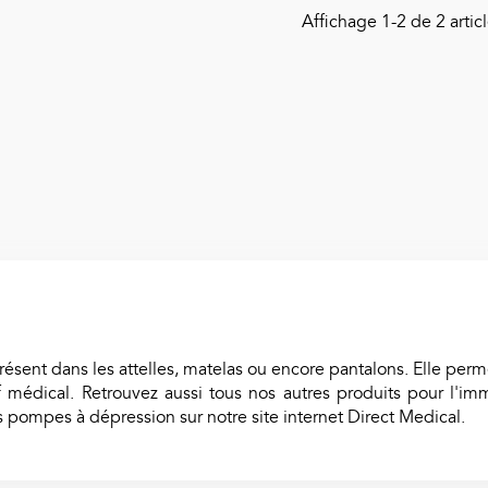
Affichage
1
-2 de 2 articl
ouvre Sonde Pour
hermomètre Thermoscan
Braun
0,17 €
TTC
résent dans les attelles, matelas ou encore pantalons. Elle pe
f médical. Retrouvez aussi tous nos autres produits pour l'
 pompes à dépression sur notre site internet Direct Medical.