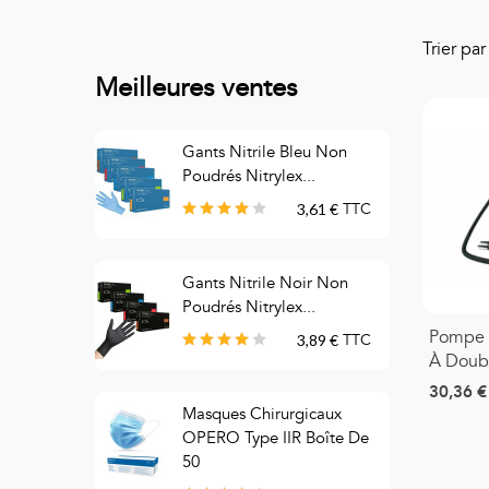
Trier pa
Meilleures ventes
Gants Nitrile Bleu Non
S
Poudrés Nitrylex...
3,61 €
TTC
Gants Nitrile Noir Non
M
Poudrés Nitrylex...
C
Pompe 
3,89 €
TTC
À Doubl
30,36 €
Masques Chirurgicaux
M
OPERO Type IIR Boîte De
C
50