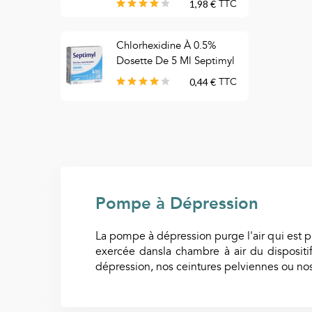
1,98 €
TTC
C
Chlorhexidine À 0.5%
T
Dosette De 5 Ml Septimyl
B
0,44 €
TTC
Pompe à Dépression
La pompe à dépression purge l'air qui est p
exercée dansla chambre à air du dispositi
dépression, nos ceintures pelviennes ou nos