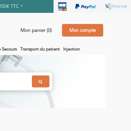
250€ TTC
*
Mon panier
(0)
Mon compte
e Secours
Transport du patient
Injection