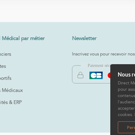
l Médical par métier
Newsletter
ciers
Inscrivez vous pour recevoir nos
tes
Nous re
ortifs
Direct Mé
pour assu
s Médicaux
contenus
vités & ERP
l'audienc
accepter
cookies.
Pers