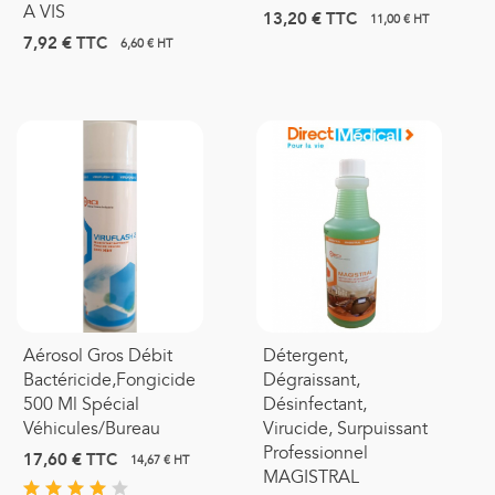
A VIS
13,20 €
TTC
11,00 € HT
7,92 €
TTC
6,60 € HT
Aérosol Gros Débit
Détergent,
Bactéricide,fongicide,virucide
Dégraissant,
500 Ml Spécial
Désinfectant,
Véhicules/Bureau
Virucide, Surpuissant
Professionnel
17,60 €
TTC
14,67 € HT
MAGISTRAL