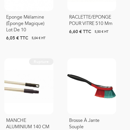
Eponge Mélamine
RACLETTE/EPONGE
(éponge Magique)
POUR VITRE 510 Mm
Lot De 10
6,60 €
TTC
5,50 € HT
6,05 €
TTC
5,04 € HT
Rupture
MANCHE
Brosse À Jante
ALUMINIUM 140 CM
Souple