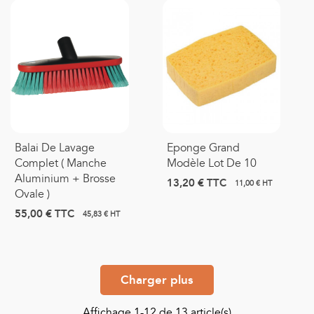
Balai De Lavage
Eponge Grand
Complet ( Manche
Modèle Lot De 10
Aluminium + Brosse
13,20 €
TTC
11,00 € HT
Ovale )
55,00 €
TTC
45,83 € HT
Charger plus
Affichage
1
-12 de 13 article(s)