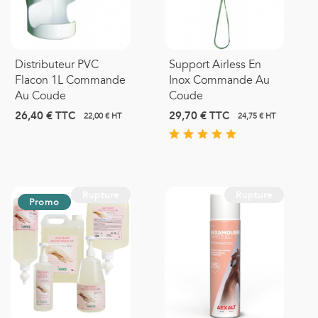
Distributeur PVC
Support Airless En
Flacon 1L Commande
Inox Commande Au
Au Coude
Coude
26,40 €
TTC
29,70 €
TTC
22,00 € HT
24,75 € HT
Rupture
Rupture
Promo