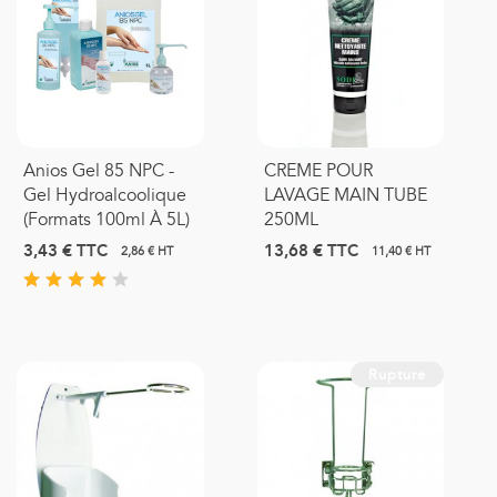
Anios Gel 85 NPC -
CREME POUR
Gel Hydroalcoolique
LAVAGE MAIN TUBE
(formats 100ml À 5L)
250ML
3,43 €
TTC
13,68 €
TTC
2,86 € HT
11,40 € HT
Rupture