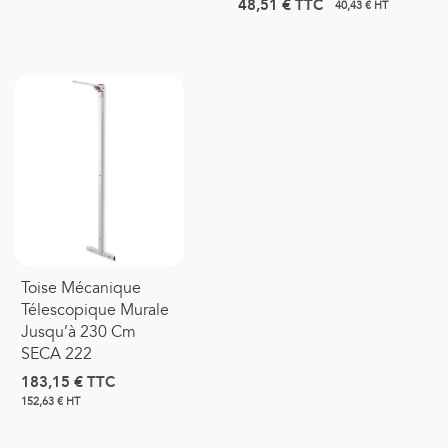
48,51 €
TTC
40,43 € HT
Toise Mécanique
Télescopique Murale
Jusqu’à 230 Cm
SECA 222
183,15 €
TTC
152,63 € HT