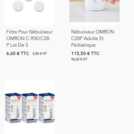
Filtre Pour Nébuliseur
Nébuliseur OMRON
OMRON C-900/C28-
C28P Adulte Et
P Lot De 5
Pédiatrique
6,60 €
TTC
115,50 €
TTC
5,50 € HT
96,25 € HT