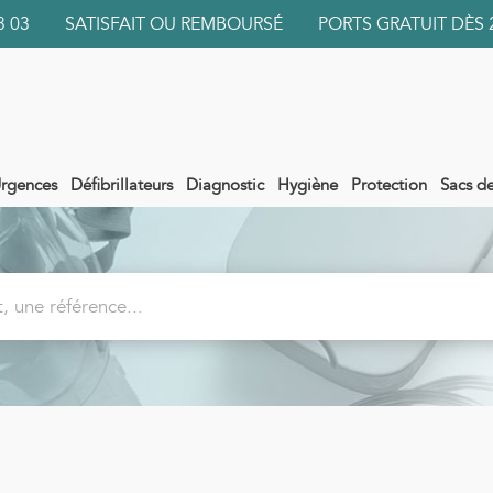
 03 03 SATISFAIT OU REMBOURSÉ PORTS GRATUIT DÈS 
rgences
Défibrillateurs
Diagnostic
Hygiène
Protection
Sacs d