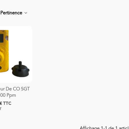
r
Pertinence
onde D'aspiration Stérile
0,66 €
TTC
asque Moyenne
oncentration Adulte
eur De CO SGT
1,39 €
TTC
-500 Ppm
€
TTC
asque Haute
T
oncentration Adulte PRO
3,42 €
TTC
Affichage
1
-1 de 1 articl