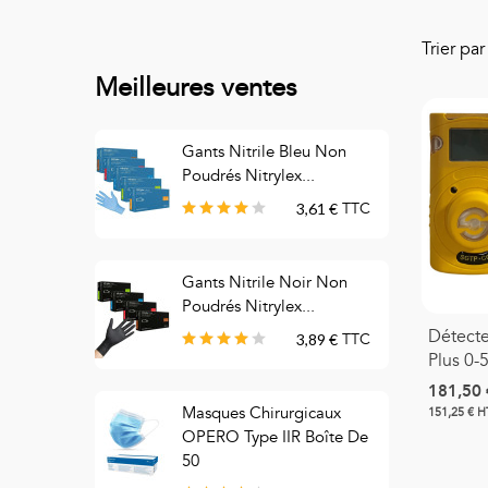
Trier pa
Meilleures ventes
Gants Nitrile Bleu Non
S
Poudrés Nitrylex...
3,61 €
TTC
Gants Nitrile Noir Non
M
Poudrés Nitrylex...
C
Détect
3,89 €
TTC
Plus 0
181,50 
Masques Chirurgicaux
M
151,25 € H
OPERO Type IIR Boîte De
C
50