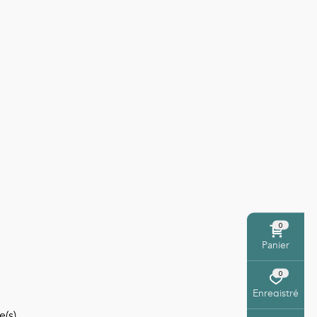
0
Panier
0
Enregistré
e(s)