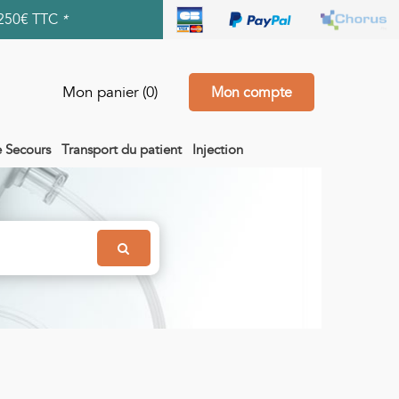
250€ TTC
*
Mon panier
(0)
Mon compte
e Secours
Transport du patient
Injection