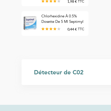
1,98 €
TTC
C
Chlorhexidine À 0.5%
T
Dosette De 5 Ml Septimyl
B
0,44 €
TTC
Détecteur de C02