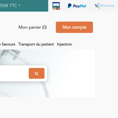
250€ TTC
*
Mon panier
(0)
Mon compte
e Secours
Transport du patient
Injection