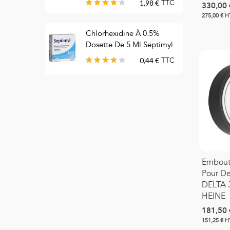
1,98 €
TTC
330,00 
275,00 € H
C
Chlorhexidine À 0.5%
T
Dosette De 5 Ml Septimyl
B
0,44 €
TTC
Embout
Pour D
DELTA 3
HEINE
181,50 
151,25 € H