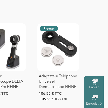
Promo
r
Adaptateur Téléphone
0
oscope DELTA
Universel
 Pro HEINE
Dermatoscope HEINE
Panier
€
TTC
106,55 €
TTC
0
106,55 €
88,79 € HT
Enregistré