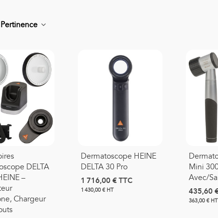
r
Pertinence
onde D'aspiration Stérile
0,66 €
TTC
asque Moyenne
oncentration Adulte
1,39 €
TTC
ires
Dermatoscope HEINE
Dermato
oscope DELTA
DELTA 30 Pro
Mini 30
HEINE –
Avec/sa
1 716,00 €
TTC
asque Haute
teur
435,60 
1 430,00 € HT
oncentration Adulte PRO
ne, Chargeur
363,00 € HT
outs
3,42 €
TTC