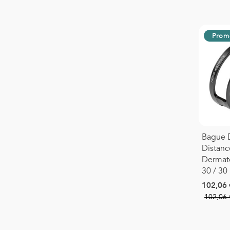
Prom
Bague D
Distanc
Dermat
30 / 3
102,06 
102,06 