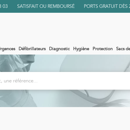
 03 03 SATISFAIT OU REMBOURSÉ PORTS GRATUIT DÈS 
rgences
Défibrillateurs
Diagnostic
Hygiène
Protection
Sacs d