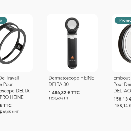
o
Prom
e Travail
Dermatoscope HEINE
Embout 
e Pour
DELTA 30
Pour De
oscope DELTA
DELTAO
1 486,32 €
TTC
0 PRO HEINE
158,13 
1 238,60 € HT
€
TTC
158,14 
€
85,05 € HT