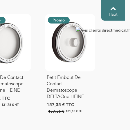
Haut
o
Promo
De Contact
Petit Embout De
rmatoscope
Contact
ne HEINE
Dermatoscope
DELTAOne HEINE
€
TTC
157,35 €
TTC
€
131,78 € HT
157,36 €
131,13 € HT