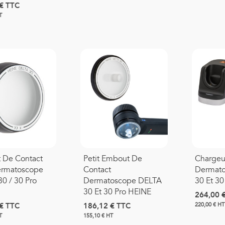
€
TTC
T
ouvre Sonde Pour
hermomètre Thermoscan
Braun
0,17 €
TTC
 De Contact
Petit Embout De
Chargeu
ermatoscope
Contact
Dermat
0 / 30 Pro
Dermatoscope DELTA
30 Et 30
30 Et 30 Pro HEINE
264,00 
€
TTC
186,12 €
TTC
220,00 € HT
T
155,10 € HT