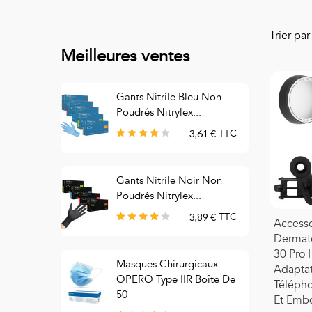
Trier pa
Meilleures ventes
Gants Nitrile Bleu Non
S
Poudrés Nitrylex...
3,61 €
TTC
Gants Nitrile Noir Non
M
Poudrés Nitrylex...
C
3,89 €
TTC
Accesso
Dermat
30 Pro 
Masques Chirurgicaux
M
Adapta
OPERO Type IIR Boîte De
C
Télépho
50
Et Emb