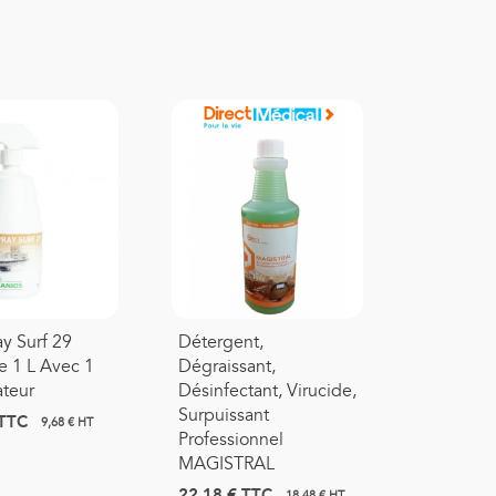
y Surf 29
Détergent,
e 1 L Avec 1
Dégraissant,
ateur
Désinfectant, Virucide,
Surpuissant
TTC
9,68 € HT
Professionnel
MAGISTRAL
22,18 €
TTC
18,48 € HT