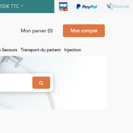
250€ TTC
*
Mon panier
(0)
Mon compte
e Secours
Transport du patient
Injection