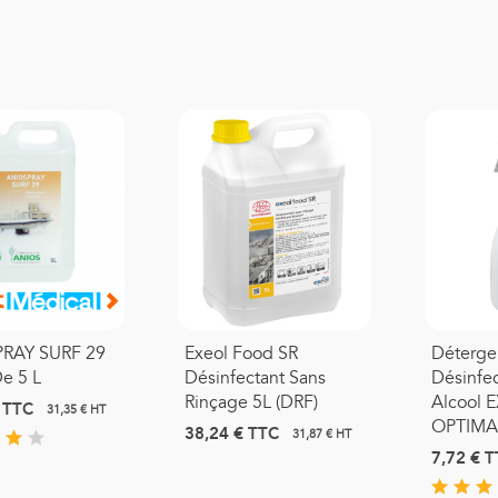
ouvre Sonde Pour
hermomètre Thermoscan
Braun
0,17 €
TTC
RAY SURF 29
Exeol Food SR
Déterge
e 5 L
Désinfectant Sans
Désinfec
Rinçage 5L (DRF)
Alcool 
TTC
31,35 € HT
OPTIMAL
38,24 €
TTC
31,87 € HT
7,72 €
T