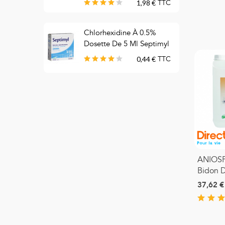
1,98 €
TTC
C
Chlorhexidine À 0.5%
T
Dosette De 5 Ml Septimyl
B
0,44 €
TTC
ANIOSP
Bidon D
37,62 €