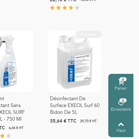
Rupture
0
Panier
nt
Désinfectant De
0
tant Sans
Surface EXEOL Surf 60
Enregistré
EXEOL SURF
Bidon De 5L
 - 750 Ml
35,64 €
TTC
29,70 € HT
TC
6,44 € HT
Haut