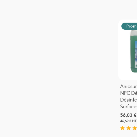
Prom
Aniosu
NPC Dé
Désinfe
Surface
56,03 €
46,69 € HT