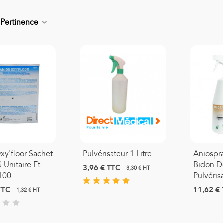
r
Pertinence
onde D'aspiration Stérile
0,66 €
TTC
asque Moyenne
oncentration Adulte
xy'floor Sachet
Pulvérisateur 1 Litre
Aniospra
1,39 €
TTC
 Unitaire Et
Bidon D
3,96 €
TTC
3,30 € HT
100
Pulvéris
asque Haute
TTC
11,62 €
1,32 € HT
oncentration Adulte PRO
3,42 €
TTC