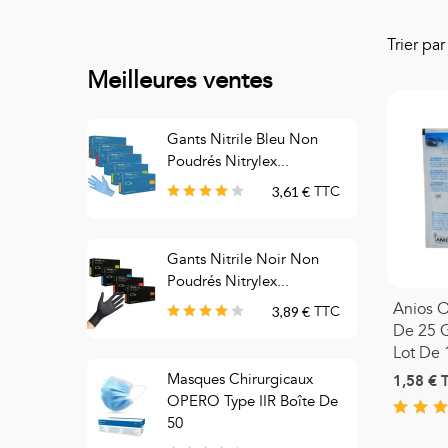
Trier pa
Meilleures ventes
Gants Nitrile Bleu Non
S
Poudrés Nitrylex...
3,61 €
TTC
Gants Nitrile Noir Non
M
Poudrés Nitrylex...
C
Anios O
3,89 €
TTC
De 25 G
Lot De 
Masques Chirurgicaux
1,58 €
M
OPERO Type IIR Boîte De
C
50