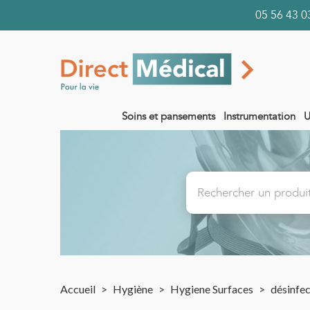
05 56 43
Soins et pansements
Instrumentation
U
Accueil
>
Hygiène
>
Hygiene Surfaces
>
désinfec