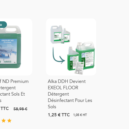
o
rf ND Premium
Alka DDH Devient
tergent
EXEOL FLOOR
ctant Sols Et
Détergent
s
Désinfectant Pour Les
Sols
TTC
58,98 €
1,25 €
TTC
1,05 € HT