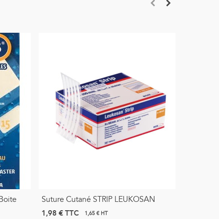
Boite
Suture Cutané STRIP LEUKOSAN
Bande Ad
He.copla
1,98 €
TTC
1,65 € HT