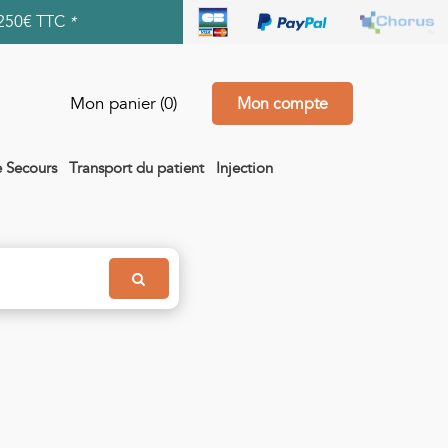
250€ TTC
*
Mon panier
(0)
Mon compte
e Secours
Transport du patient
Injection