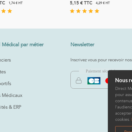
TC
5,15 €
TTC
1,74 € HT
4,29 € HT
l Médical par métier
Newsletter
ciers
Inscrivez vous pour recevoir nos
tes
Nous re
ortifs
Direct Mé
pour assu
s Médicaux
contenus
vités & ERP
l'audienc
accepter
cookies.
Pers