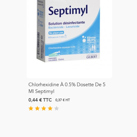
Chlorhexidine À 0.5% Dosette De 5
Ml Septimyl
0,44 €
TTC
0,37 € HT