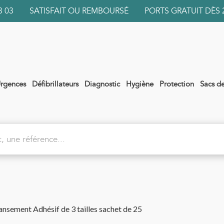
 03 03 SATISFAIT OU REMBOURSÉ PORTS GRATUIT DÈS 
rgences
Défibrillateurs
Diagnostic
Hygiène
Protection
Sacs d
ansement Adhésif de 3 tailles sachet de 25