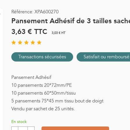
Référence:
XPA600270
Pansement Adhésif de 3 tailles sach
3,63 €
TTC
3,03 € HT
Transactions sécurisées
Satisfait ou remboursé
Pansement Adhésif
10 pansements 20*72mm/PE
10 pansements 60*50mm/tissu
5 pansements 75*45 mm tissu bout de doigt
Vendu par sachet de 25 unités.
En stock