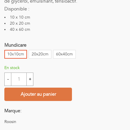
de glycérol, émulsifiant, tensioactif.
Disponible :
10 x 10 cm
20 x 20 cm
40 x 60 cm
Mundicare
10x10cm
20x20cm
60x40cm
En stock
-
+
Ajouter au panier
Marque:
Roosin