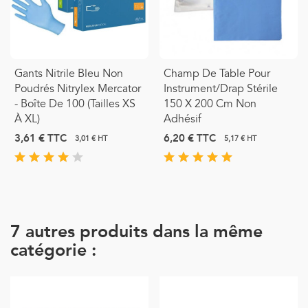
Gants Nitrile Bleu Non
Champ De Table Pour
Poudrés Nitrylex Mercator
Instrument/drap Stérile
- Boîte De 100 (tailles XS
150 X 200 Cm Non
À XL)
Adhésif
3,61 €
TTC
6,20 €
TTC
3,01 € HT
5,17 € HT
7 autres produits dans la même
catégorie :