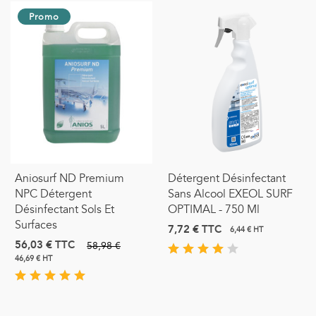
Promo
Aniosurf ND Premium
Détergent Désinfectant
NPC Détergent
Sans Alcool EXEOL SURF
Désinfectant Sols Et
OPTIMAL - 750 Ml
Surfaces
7,72 €
TTC
6,44 € HT
56,03 €
TTC
58,98 €
46,69 € HT