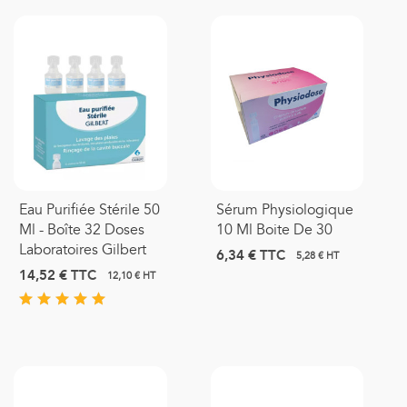
Eau Purifiée Stérile 50
Sérum Physiologique
Ml - Boîte 32 Doses
10 Ml Boite De 30
Laboratoires Gilbert
6,34 €
TTC
5,28 € HT
14,52 €
TTC
12,10 € HT