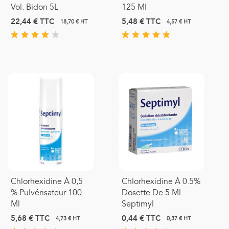
Vol. Bidon 5L
125 Ml
22,44 €
TTC
5,48 €
TTC
18,70 € HT
4,57 € HT
Chlorhexidine À 0,5
Chlorhexidine À 0.5%
% Pulvérisateur 100
Dosette De 5 Ml
Ml
Septimyl
5,68 €
TTC
0,44 €
TTC
4,73 € HT
0,37 € HT