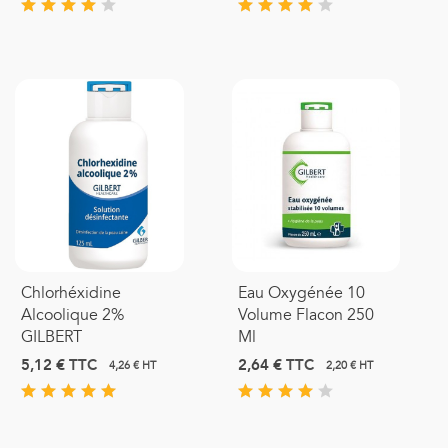
Chlorhéxidine
Eau Oxygénée 10
Alcoolique 2%
Volume Flacon 250
GILBERT
Ml
5,12 €
TTC
2,64 €
TTC
4,26 € HT
2,20 € HT