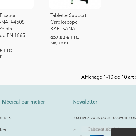
Fixation
Tablette Support
NA R-450S
Cardioscope
Points
KARTSANA
ge EN 1865 -
657,80 €
TTC
548,17 € HT
€
TTC
T
Affichage
1
-10 de 10 artic
l Médical par métier
Newsletter
ciers
Inscrivez vous pour recevoir nos
tes