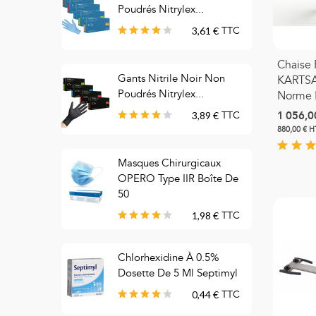
Poudrés Nitrylex...
3,61 €
TTC
Chaise 
Gants Nitrile Noir Non
M
KARTSA
Poudrés Nitrylex...
C
Norme 
1 056,0
3,89 €
TTC
880,00 € H
Masques Chirurgicaux
M
OPERO Type IIR Boîte De
C
50
1,98 €
TTC
C
Chlorhexidine À 0.5%
T
Dosette De 5 Ml Septimyl
B
0,44 €
TTC