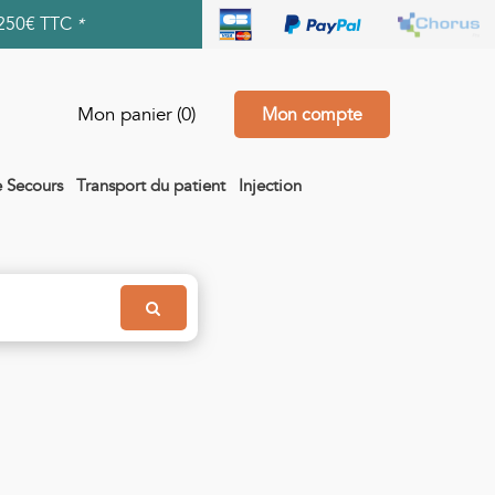
250€ TTC
*
Mon panier
(0)
Mon compte
e Secours
Transport du patient
Injection