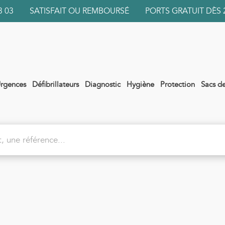
 03 03 SATISFAIT OU REMBOURSÉ PORTS GRATUIT DÈS 
rgences
Défibrillateurs
Diagnostic
Hygiène
Protection
Sacs d