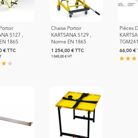
0,66 €
TTC
Portoir
Chaise Portoir
Pièces 
asque Moyenne
NA S127 ,
KARTSANA S129 ,
KARTSA
oncentration Adulte
EN 1865
Norme EN 1865
TGM241 
0 €
TTC
1 254,00 €
TTC
66,00 €
1,39 €
TTC
T
1 045,00 € HT
asque Haute
oncentration Adulte PRO
3,42 €
TTC
ouvre Sonde Pour
hermomètre Thermoscan
Braun
0,17 €
TTC