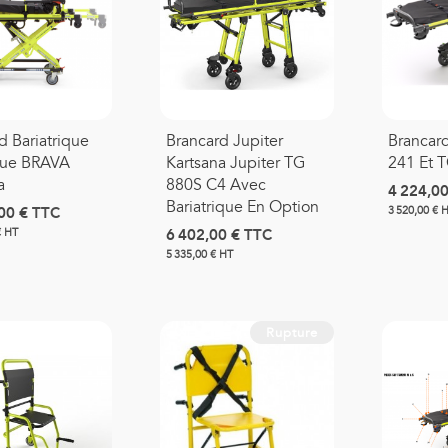
d Bariatrique
Brancard Jupiter
Brancard
que BRAVA
Kartsana Jupiter TG
241 Et 
a
880S C4 Avec
4 224,00
Bariatrique En Option
00 €
TTC
3 520,00 € 
6 402,00 €
TTC
€ HT
5 335,00 € HT
Rupture
onde D'aspiration Stérile