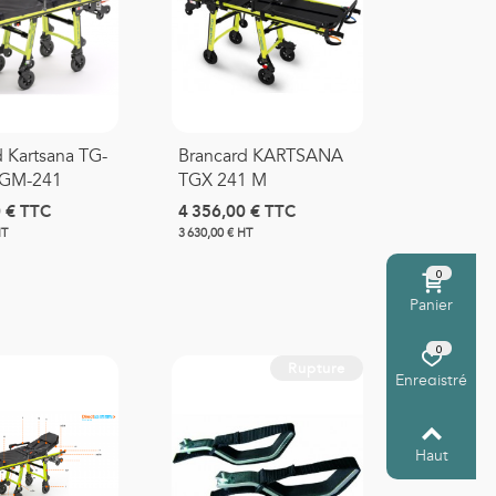
 Kartsana TG-
Brancard KARTSANA
TGM-241
TGX 241 M
 €
TTC
4 356,00 €
TTC
HT
3 630,00 € HT
0
Panier
0
Rupture
Enregistré
Haut