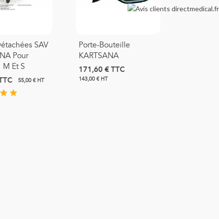
Détachées SAV
Porte-Bouteille
NA Pour
KARTSANA
M Et S
171,60 €
TTC
TTC
143,00 € HT
55,00 € HT