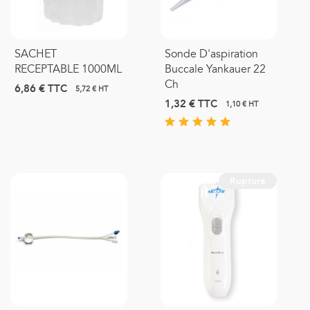
SACHET
Sonde D'aspiration
RECEPTABLE 1000ML
Buccale Yankauer 22
Ch
6,86 €
TTC
5,72 € HT
1,32 €
TTC
1,10 € HT
Rupture