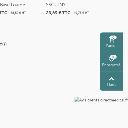
Base Lourde
SSC-TINY
TTC
23,69 €
TTC
38,50 € HT
19,75 € HT
0
e(s)
Panier
0
Enregistré
Haut