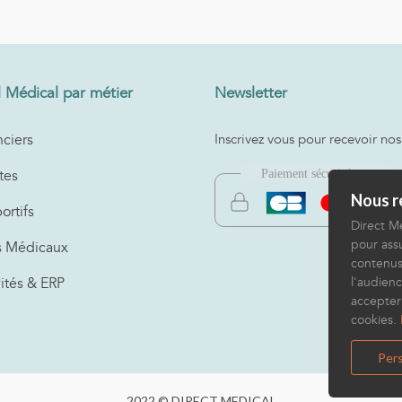
l Médical par métier
Newsletter
ciers
Inscrivez vous pour recevoir nos
tes
Nous re
ortifs
Direct Mé
pour assu
s Médicaux
contenus
vités & ERP
l'audienc
accepter
cookies.
Pers
2022 © DIRECT MEDICAL