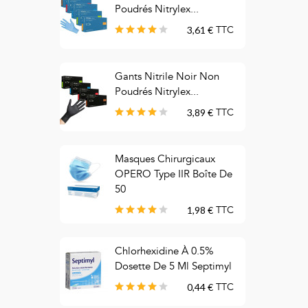
Poudrés Nitrylex...
3,61 €
TTC
Gants Nitrile Noir Non
M
Poudrés Nitrylex...
C
3,89 €
TTC
Masques Chirurgicaux
M
OPERO Type IIR Boîte De
C
50
1,98 €
TTC
C
Chlorhexidine À 0.5%
T
Dosette De 5 Ml Septimyl
B
0,44 €
TTC