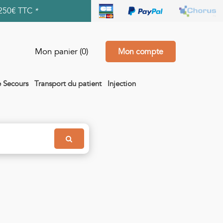
250€ TTC
*
Mon panier
(0)
Mon compte
e Secours
Transport du patient
Injection