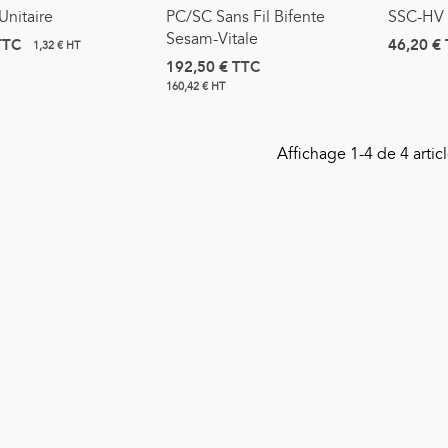
 Unitaire
PC/SC Sans Fil Bifente
SSC-HV 
Sesam-Vitale
TTC
46,20 €
1,32 € HT
192,50 €
TTC
160,42 € HT
Affichage
1
-4 de 4 articl
onde D'aspiration Stérile