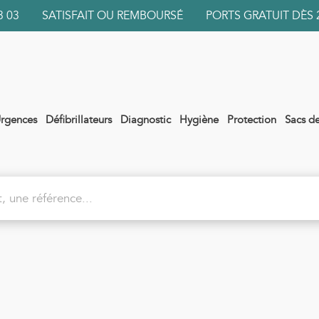
 03 03 SATISFAIT OU REMBOURSÉ PORTS GRATUIT DÈS 
rgences
Défibrillateurs
Diagnostic
Hygiène
Protection
Sacs d