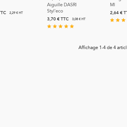
Aiguille DASRI
Ml
Styl'eco
TTC
2,64 €
T
2,29 € HT
3,70 €
TTC
3,08 € HT
Affichage
1
-4 de 4 articl
onde D'aspiration Stérile