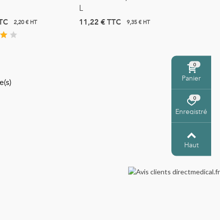
L
TC
11,22 €
TTC
2,20 € HT
9,35 € HT
0
Panier
e(s)
0
Enregistré
Haut