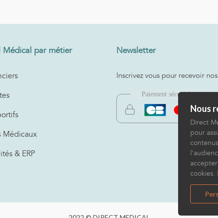
l Médical par métier
Newsletter
ciers
Inscrivez vous pour recevoir nos
tes
Nous re
ortifs
Direct Mé
pour assu
s Médicaux
contenus
vités & ERP
l'audienc
accepter
cookies.
Pers
2022 © DIRECT MEDICAL