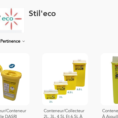
Stil'eco
r
Pertinence
eur/conteneur
Conteneur/collecteur
Contene
lle DASRI
2L, 3L, 4.5L Et 6.5L À
À Aiguil