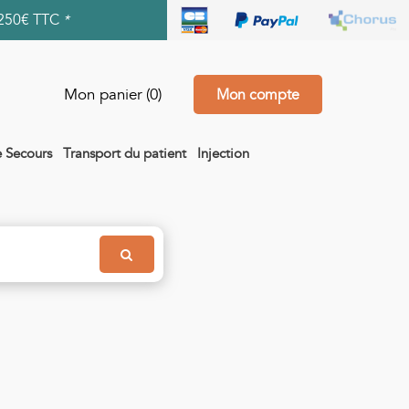
250€ TTC
*
Mon panier
(0)
Mon compte
e Secours
Transport du patient
Injection