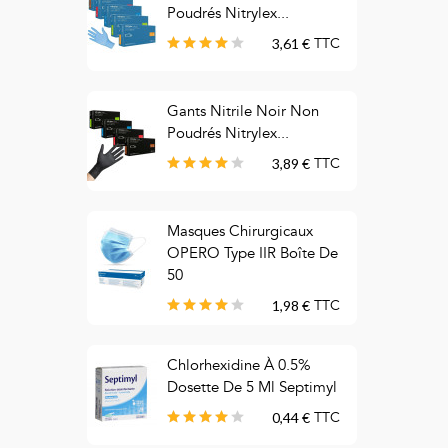
Poudrés Nitrylex...
3,61 €
TTC
Gants Nitrile Noir Non
M
Poudrés Nitrylex...
C
3,89 €
TTC
Masques Chirurgicaux
M
OPERO Type IIR Boîte De
C
50
1,98 €
TTC
C
Chlorhexidine À 0.5%
T
Dosette De 5 Ml Septimyl
B
0,44 €
TTC