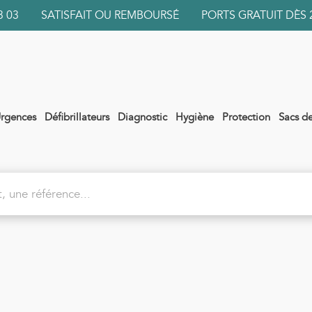
 03 03 SATISFAIT OU REMBOURSÉ PORTS GRATUIT DÈS 
rgences
Défibrillateurs
Diagnostic
Hygiène
Protection
Sacs d