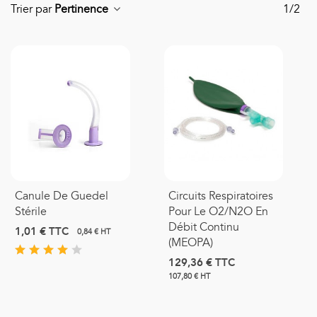
Trier par
Pertinence
1/2
Canule De Guedel
Circuits Respiratoires
Stérile
Pour Le O2/N2O En
Débit Continu
1,01 €
TTC
0,84 € HT
(MEOPA)
129,36 €
TTC
107,80 € HT